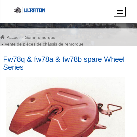
Accueil
Semi-remorque
Vente de pièces de châssis de remorque
Série authentique d'accessoires de remorque Fuwa
Fw78q & fw78a & fw78b spare Wheel
Fw78q & fw78a & fw78b spare Wheel Series
Series