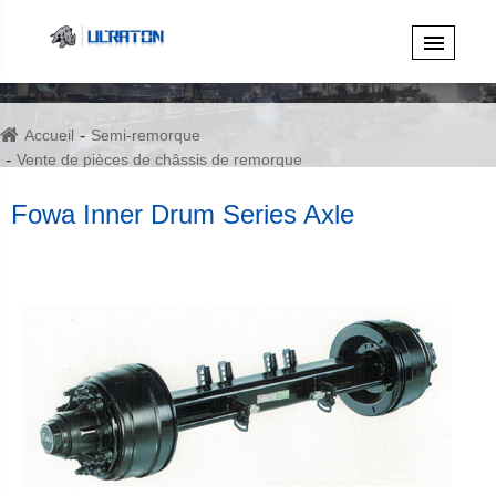
Accueil
Semi-remorque
Vente de pièces de châssis de remorque
Série authentique d'accessoires de remorque Fuwa
Fowa Inner Drum Series Axle
Fowa Inner Drum Series Axle